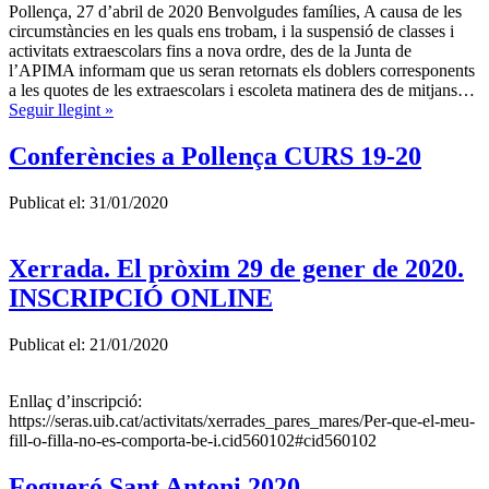
Pollença, 27 d’abril de 2020 Benvolgudes famílies, A causa de les
circumstàncies en les quals ens trobam, i la suspensió de classes i
activitats extraescolars fins a nova ordre, des de la Junta de
l’APIMA informam que us seran retornats els doblers corresponents
a les quotes de les extraescolars i escoleta matinera des de mitjans…
Seguir llegint »
Conferències a Pollença CURS 19-20
Publicat el: 31/01/2020
Xerrada. El pròxim 29 de gener de 2020.
INSCRIPCIÓ ONLINE
Publicat el: 21/01/2020
Enllaç d’inscripció:
https://seras.uib.cat/activitats/xerrades_pares_mares/Per-que-el-meu-
fill-o-filla-no-es-comporta-be-i.cid560102#cid560102
Fogueró Sant Antoni 2020