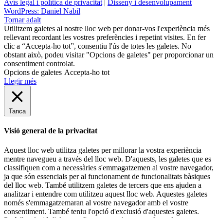
Avís legal i política de privacitat
|
Disseny i desenvolupament
WordPress:
Daniel Nabil
Tornar adalt
Utilitzem galetes al nostre lloc web per donar-vos l'experiència més
rellevant recordant les vostres preferències i repetint visites. En fer
clic a “Accepta-ho tot”, consentiu l'ús de totes les galetes. No
obstant això, podeu visitar "Opcions de galetes" per proporcionar un
consentiment controlat.
Opcions de galetes
Accepta-ho tot
Llegir més
Tanca
Visió general de la privacitat
Aquest lloc web utilitza galetes per millorar la vostra experiència
mentre navegueu a través del lloc web. D'aquests, les galetes que es
classifiquen com a necessàries s'emmagatzemen al vostre navegador,
ja que són essencials per al funcionament de funcionalitats bàsiques
del lloc web. També utilitzem galetes de tercers que ens ajuden a
analitzar i entendre com utilitzeu aquest lloc web. Aquestes galetes
només s'emmagatzemaran al vostre navegador amb el vostre
consentiment. També teniu l'opció d'exclusió d'aquestes galetes.