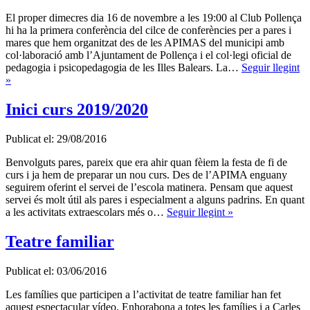
El proper dimecres dia 16 de novembre a les 19:00 al Club Pollença
hi ha la primera conferència del cilce de conferències per a pares i
mares que hem organitzat des de les APIMAS del municipi amb
col·laboració amb l’Ajuntament de Pollença i el col·legi oficial de
pedagogia i psicopedagogia de les Illes Balears. La…
Seguir llegint
»
Inici curs 2019/2020
Publicat el: 29/08/2016
Benvolguts pares, pareix que era ahir quan fèiem la festa de fi de
curs i ja hem de preparar un nou curs. Des de l’APIMA enguany
seguirem oferint el servei de l’escola matinera. Pensam que aquest
servei és molt útil als pares i especialment a alguns padrins. En quant
a les activitats extraescolars més o…
Seguir llegint »
Teatre familiar
Publicat el: 03/06/2016
Les famílies que participen a l’activitat de teatre familiar han fet
aquest espectacular vídeo. Enhorabona a totes les famílies i a Carles