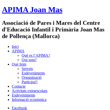
APIMA Joan Mas
Associació de Pares i Mares del Centre
d'Educació Infantil i Primària Joan Mas
de Pollença (Mallorca)
Inici
APIMA
Què es l’APIMA?
Qui som?
Què feim
Serveis
Esdeveniments
Organització
Participa!!
Contacte
Activitats extraescolars
Esdeveniments
Informació econòmica
Facebook