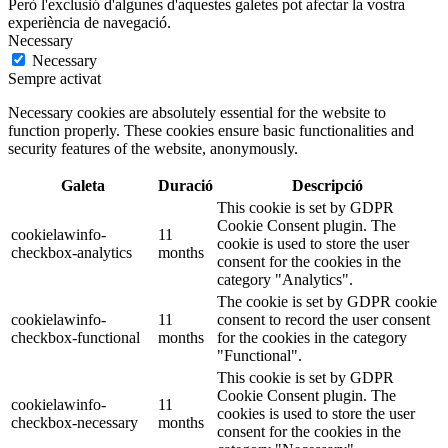
Però l'exclusió d'algunes d'aquestes galetes pot afectar la vostra
experiència de navegació.
Necessary
Necessary
Sempre activat
Necessary cookies are absolutely essential for the website to
function properly. These cookies ensure basic functionalities and
security features of the website, anonymously.
Galeta
Duració
Descripció
This cookie is set by GDPR
Cookie Consent plugin. The
cookielawinfo-
11
cookie is used to store the user
checkbox-analytics
months
consent for the cookies in the
category "Analytics".
The cookie is set by GDPR cookie
cookielawinfo-
11
consent to record the user consent
checkbox-functional
months
for the cookies in the category
"Functional".
This cookie is set by GDPR
Cookie Consent plugin. The
cookielawinfo-
11
cookies is used to store the user
checkbox-necessary
months
consent for the cookies in the